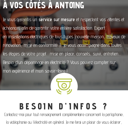
À VOS CÔTÉS À ANTOING
Je vous garantis un
service sur mesure
et respectant vos attentes et
échéances afin de garantir votre entière satisfaction. Expert
en installations électriques de tous types (nouvelle maison, travaux de
rénovation, mise en conformité…), je vous accompagne dans toutes
les étapes de votre projet : mise en place, conseils, suivi, entretien…
Besoin d’un dépannage en électricité ? Vous pouvez compter sur
mon expérience et mon savoir-faire !
BESOIN D’INFOS ?
Contactez-moi pour tout renseignement complémentaire concernant la parlophonie,
la vidéophonie ou l’électricité en général. Je me ferai un plaisir de vous éclairer,