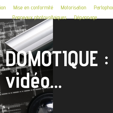
tion
Mise en conformité
Motorisation
Parlopho
Panneaux photovoltaiques
Dépannage
DOMOTIQUE : 
vidéo...