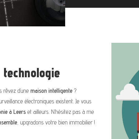
a technologie
us rêvez d’une
maison intelligente
?
rveillance électroniques existent. Je vous
onie à Leers
et ailleurs. N’hésitez pas à me
nsemble
, upgradons votre bien immobilier !