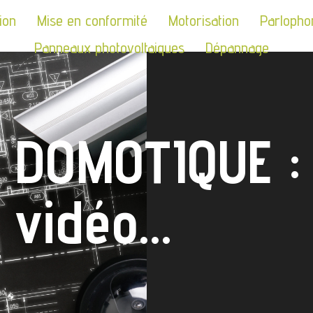
tion
Mise en conformité
Motorisation
Parlopho
Panneaux photovoltaiques
Dépannage
DOMOTIQUE : 
vidéo...