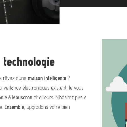
a technologie
us rêvez d’une
maison intelligente
?
rveillance électroniques existent. Je vous
onie à Mouscron
et ailleurs. N’hésitez pas à
te.
Ensemble
, upgradons votre bien