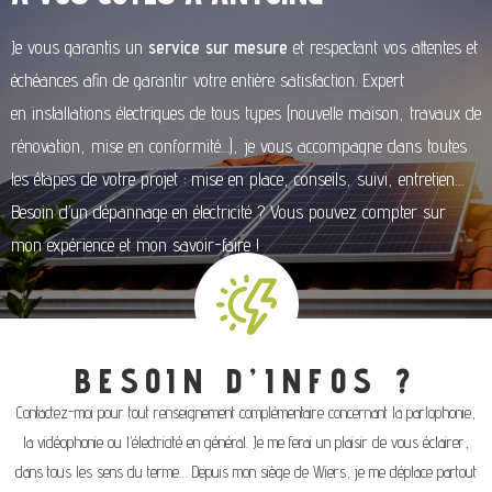
Je vous garantis un
service sur mesure
et respectant vos attentes et
échéances afin de garantir votre entière satisfaction. Expert
en installations électriques de tous types (nouvelle maison, travaux de
rénovation, mise en conformité…), je vous accompagne dans toutes
les étapes de votre projet : mise en place, conseils, suivi, entretien…
Besoin d’un dépannage en électricité ? Vous pouvez compter sur
mon expérience et mon savoir-faire !
BESOIN D’INFOS ?
Contactez-moi pour tout renseignement complémentaire concernant la parlophonie,
la vidéophonie ou l’électricité en général. Je me ferai un plaisir de vous éclairer,
dans tous les sens du terme… Depuis mon siège de Wiers, je me déplace partout