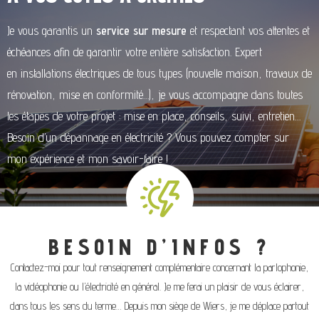
Je vous garantis un
service sur mesure
et respectant vos attentes et
échéances afin de garantir votre entière satisfaction. Expert
en installations électriques de tous types (nouvelle maison, travaux de
rénovation, mise en conformité…), je vous accompagne dans toutes
les étapes de votre projet : mise en place, conseils, suivi, entretien…
Besoin d’un dépannage en électricité ? Vous pouvez compter sur
mon expérience et mon savoir-faire !
BESOIN D’INFOS ?
Contactez-moi pour tout renseignement complémentaire concernant la parlophonie,
la vidéophonie ou l’électricité en général. Je me ferai un plaisir de vous éclairer,
dans tous les sens du terme… Depuis mon siège de Wiers, je me déplace partout